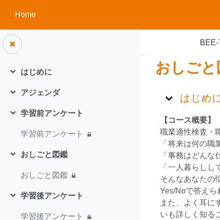
メインコンテンツへスキップする
Home
BEE-
おしごと
はじめに
折りたたむ
トピッ
アジェンダ
はじめ
折りたたむ
学習前アンケート
折りたたむ
【コース概要】
職業適性検査・
学習前アンケート
「将来は何の職
おしごと図鑑
「事務はどんな
折りたたむ
「一人暮らしし
おしごと図鑑
そんなあなたの
Yes/Noで答
学習後アンケート
折りたたむ
また、よく耳に
いも詳しく知る
学習後アンケート