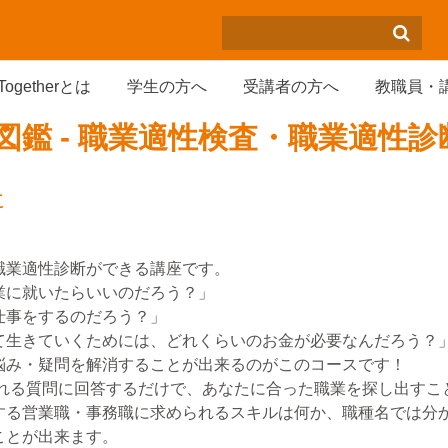
Togetherとは
学生の方へ
受講者の方へ
教職員・
図鑑 - 職業適性検査・職業適性診
クアウトライン
に
職業適性診断ができる講座です。
業に就いたらいいのだろう？」
仕事をするのだろう？」
て生きていくためには、どれくらいのお金が必要なんだろう？
悩み・疑問を解消することが出来るのがこのコースです！
えられる質問に回答するだけで、あなたに合った職業を探し出す
する営業職・事務職に求められるスキルは何か、職種名では分か
ことが出来ます。