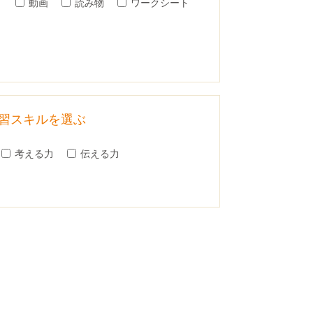
）
動画
読み物
ワークシート
習スキルを選ぶ
考える力
伝える力