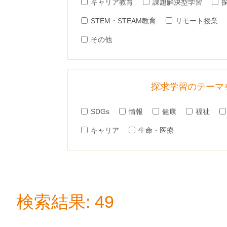
キャリア教育
課題解決型学習
STEM・STEAM教育
リモート授業
その他
探求学習のテーマ
SDGs
情報
健康
福祉
キャリア
生命・医療
検索結果: 49