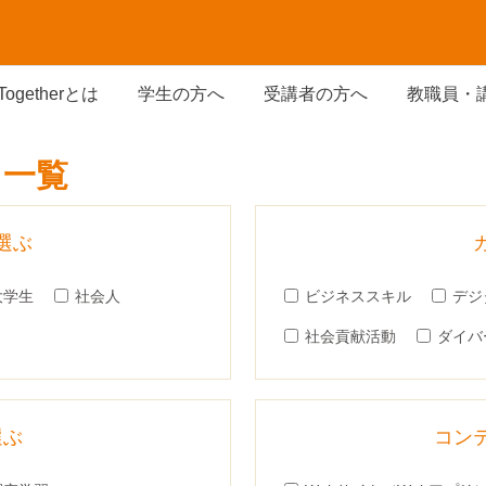
Togetherとは
学生の方へ
受講者の方へ
教職員・
ス一覧
選ぶ
大学生
社会人
ビジネススキル
デジ
社会貢献活動
ダイバ
選ぶ
コン