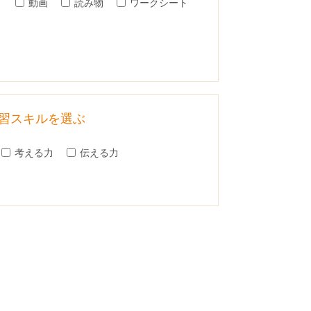
）
動画
読み物
ワークシート
習スキルを選ぶ
考える力
伝える力