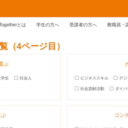
Togetherとは
学生の方へ
受講者の方へ
教職員・
覧（4ページ目）
選ぶ
大学生
社会人
ビジネススキル
デジ
社会貢献活動
ダイバ
選ぶ
コン